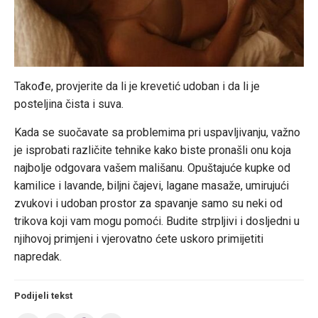
Takođe, provjerite da li je krevetić udoban i da li je
posteljina čista i suva.
Kada se suočavate sa problemima pri uspavljivanju, važno
je isprobati različite tehnike kako biste pronašli onu koja
najbolje odgovara vašem mališanu. Opuštajuće kupke od
kamilice i lavande, biljni čajevi, lagane masaže, umirujući
zvukovi i udoban prostor za spavanje samo su neki od
trikova koji vam mogu pomoći. Budite strpljivi i dosljedni u
njihovoj primjeni i vjerovatno ćete uskoro primijetiti
napredak.
Podijeli tekst