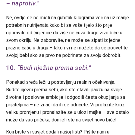
– naprotiv.”
Ne, ovdje se ne misli na gubitak kilograma već na uzimanje
potrebnih nutrijenata kako bi se vaše tijelo što prije
oporavilo od činjenice da više ne čuva drugo živo biće u
svom okrilju. Ne zaboravite, ne može se sipati iz jedne
prazne čaše u drugu – tako i vi ne možete da se posvetite
svojoj bebi ako se prvo ne pobrinete za svoju dobrobit.
10.
“Budi nježna prema sebi.”
Ponekad sreća leži u postavljanju realnih očekivanja.
Budite nježni prema sebi, ako ste stavili pauzu na svoje
životne i poslovne ambicije i odgodili česta okupljanja sa
prijateljima – ne znači da ih se odričete. Vi prolazite kroz
veliku promjenu i pronalazite se u ulozi majke – sve ostalo
može da vas pričeka, donijeli ste na svijet novo biće!
Koji biste vi savjet dodali našoj listi? Pišite nam u