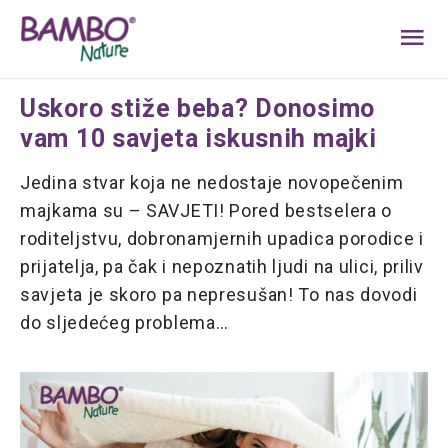
MA
ME
Uskoro stiže beba? Donosimo
vam 10 savjeta iskusnih majki
Jedina stvar koja ne nedostaje novopečenim
majkama su – SAVJETI! Pored bestselera o
roditeljstvu, dobronamjernih upadica porodice i
prijatelja, pa čak i nepoznatih ljudi na ulici, priliv
savjeta je skoro pa nepresušan! To nas dovodi
do sljedećeg problema…