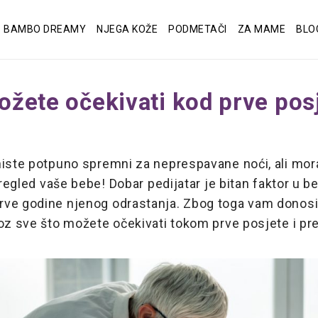
BAMBO DREAMY
NJEGA KOŽE
PODMETAČI
ZA MAME
BLO
ožete očekivati kod prve pos
niste potpuno spremni za neprespavane noći, ali mora
 pregled vaše bebe! Dobar pedijatar je bitan faktor u b
ve godine njenog odrastanja. Zbog toga vam donosi
oz sve što možete očekivati tokom prve posjete i pr