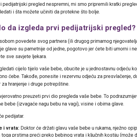
i pedijatrijski pregled nespremni, mi smo pripremili kratki pregle
edati i šta možete učiniti da protekne što bolje.
o da izgleda prvi pedijatrijski pregled?
 sobom povedete svog partnera (ili drugog primarnog njegovatelja 
ije glave su pametnije od jedne, pogotovo jer ćete biti umorni i ne
te sve savjete ljekara.
gledati cijelo tijelo vaše bebe, obucite je u jednostavnu odjeću koj
no ćebe. Takođe, ponesite i rezervnu odjeću za presvlačenje, 
r za hranjenje i druge potrepštine.
vjerovatno preuzeti prvi dio pregleda vaše bebe. To podrazumije
ne bebe (izvagaće nagu bebu na vagi), visine i obima glave.
e pedijatar.
 i vrata:
Doktor će držati glavu vaše bebe u rukama, nježno opipa
 toga prstima preći preko bebinog vrata i ključnih kostiju (može 