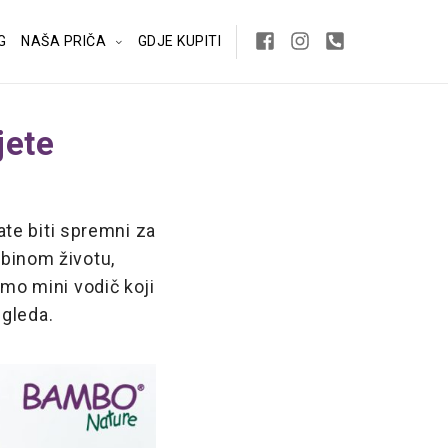
G
NAŠA PRIČA
GDJE KUPITI
jete
te biti spremni za
ebinom životu,
mo mini vodič koji
egleda.