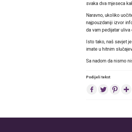
svaka dva mjeseca kako
Naravno, ukoliko uočite
najpouzdaniji izvor in
da vam pedijatar uliva 
Isto tako, naš savjet j
imate u hitnim slučajev
Sa nadom da nismo ništ
Podijeli tekst
Post
navigation