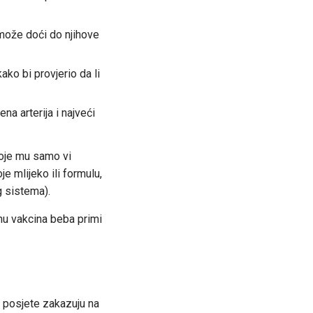
 može doći do njihove
ko bi provjerio da li
ena arterija i najveći
koje mu samo vi
je mlijeko ili formulu,
g sistema).
inu vakcina beba primi
 posjete zakazuju na