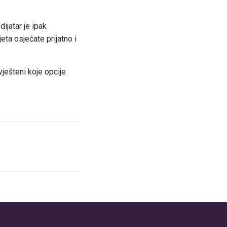
ijatar je ipak
ta osjećate prijatno i
vješteni koje opcije