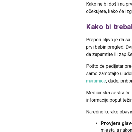
Kako ne bi došli na prv
očekujete, kako će izgl
Kako bi trebal
Preporučljivo je da sa
prvi bebin pregled. Dv
da zapamtite ili zapiše
Pošto će pedijatar pre
samo zamotajte u udob
maramice
, dude, pribo
Medicinska sestra će 
informacija poput teži
Naredne korake obavić
Provjera glave
mjesta, a nakon