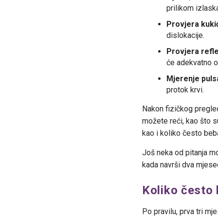
prilikom izlask
Provjera kuki
dislokacije.
Provjera refl
će adekvatno o
Mjerenje puls
protok krvi.
Nakon fizičkog pregle
možete reći, kao što su
kao i koliko često beba
Još neka od pitanja mo
kada navrši dva mjese
Koliko često 
Po pravilu, prva tri 