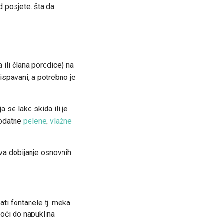
d posjete, šta da
ili člana porodice) na
ispavani, a potrebno je
a se lako skida ili je
dodatne
pelene
,
vlažne
va dobijanje osnovnih
ti fontanele tj. meka
doći do napuklina