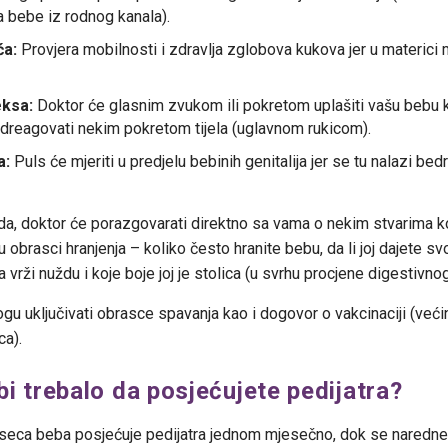
a bebe iz rodnog kanala).
ća:
Provjera mobilnosti i zdravlja zglobova kukova jer u materici
eksa:
Doktor će glasnim zvukom ili pokretom uplašiti vašu bebu ka
dreagovati nekim pokretom tijela (uglavnom rukicom).
a:
Puls će mjeriti u predjelu bebinih genitalija jer se tu nalazi bedr
da, doktor će porazgovarati direktno sa vama o nekim stvarima 
 obrasci hranjenja – koliko često hranite bebu, da li joj dajete svo
 vrži nuždu i koje boje joj je stolica (u svrhu procjene digestivno
gu uključivati obrasce spavanja kao i dogovor o vakcinaciji (već
ca).
bi trebalo da posjećujete pedijatra?
mjeseca beba posjećuje pedijatra jednom mjesečno, dok se naredne