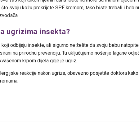
 što svoju kožu prekrijete SPF kremom, tako biste trebali i bebin
izvođača.
a ugrizima insekta?
 koji odbijaju insekte, ali sigurno ne želite da svoju bebu natopit
usirani na prirodnu prevenciju. Tu uključujemo nošenje lagane odje
kvašenom krpom dijela gdje je ugriz.
rgijske reakcije nakon ugriza, obavezno posjetite doktora kako 
 kremama.