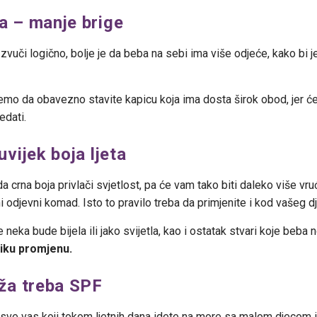
va – manje brige
uči logično, bolje je da beba na sebi ima više odjeće, kako bi je 
mo da obavezno stavite kapicu koja ima dosta širok obod, jer će 
edati.
auvijek boja ljeta
a crna boja privlači svjetlost, pa će vam tako biti daleko više vr
rni odjevni komad. Isto to pravilo treba da primjenite i kod vašeg dj
neka bude bijela ili jako svijetla, kao i ostatak stvari koje beba
liku promjenu.
koža treba SPF
sve vas koji tokom ljetnih dana idete na more sa malom djecom 