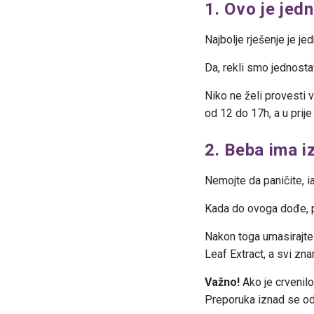
1. Ovo je jed
Najbolje rješenje je j
Da, rekli smo jednostav
Niko ne želi provesti 
od 12 do 17h, a u prij
2. Beba ima i
Nemojte da paničite, ia
Kada do ovoga dođe, po
Nakon toga umasirajte 
Leaf Extract, a svi zna
Važno!
Ako je crvenilo
Preporuka iznad se od