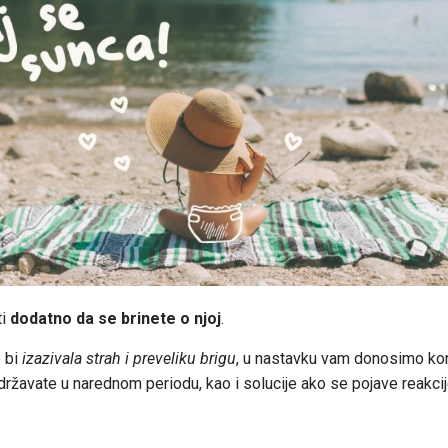
ti
dodatno da se brinete o njoj
.
 bi
izazivala strah i preveliku brigu
, u nastavku vam donosimo kon
idržavate u narednom periodu, kao i solucije ako se pojave reakci