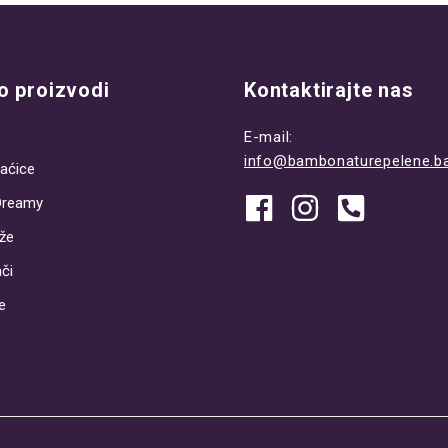
 proizvodi
Kontaktirajte nas
E-mail:
info@bambonaturepelene.b
aćice
Dreamy
že
či
e