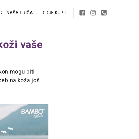
G
NAŠA PRIČA
GDJE KUPITI
 koži vaše
kon mogu biti
bebina koža još