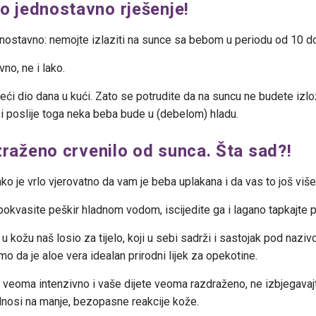
no jednostavno rješenje!
ednostavno: nemojte izlaziti na sunce sa bebom u periodu od 10 d
no, ne i lako.
veći dio dana u kući. Zato se potrudite da na suncu ne budete izl
e i poslije toga neka beba bude u (debelom) hladu.
zraženo crvenilo od sunca. Šta sad?!
ko je vrlo vjerovatno da vam je beba uplakana i da vas to još više
kvasite peškir hladnom vodom, iscijedite ga i lagano tapkajte po
u kožu naš losio za tijelo, koji u sebi sadrži i sastojak pod naz
mo da je aloe vera idealan prirodni lijek za opekotine.
 veoma intenzivno i vaše dijete veoma razdraženo, ne izbjegavaj
nosi na manje, bezopasne reakcije kože.