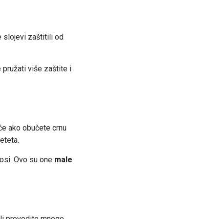
slojevi zaštitili od
pružati više zaštite i
uće ako obučete crnu
eteta.
 nosi. Ovo su one
male
ili provodite mnogo