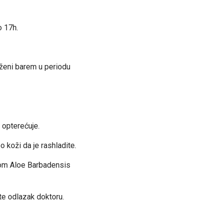
o 17h.
oženi barem u periodu
 opterećuje.
 koži da je rashladite.
ivom Aloe Barbadensis
te odlazak doktoru.