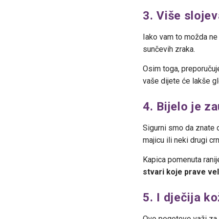
3. Više sloje
Iako vam to možda ne zv
sunčevih zraka.
Osim toga, preporučuje
vaše dijete će lakše gl
4. Bijelo je z
Sigurni smo da znate d
majicu ili neki drugi c
Kapica pomenuta ranije 
stvari koje prave ve
5. I dječija 
Ovo pogotovo važi za 