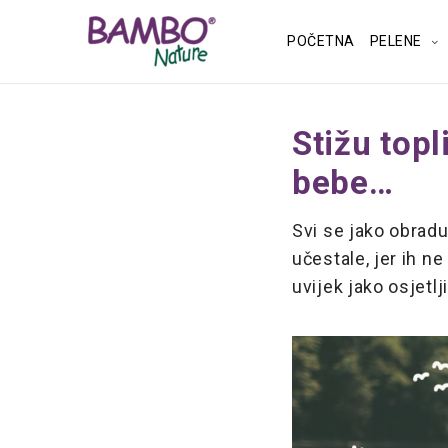
POČETNA
PELENE
Stižu topl
bebe…
Svi se jako obrad
učestale, jer ih n
uvijek jako osjetlj