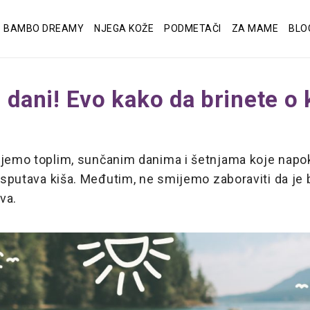
BAMBO DREAMY
NJEGA KOŽE
PODMETAČI
ZA MAME
BLO
i dani! Evo kako da brinete o
ujemo toplim, sunčanim danima i šetnjama koje napo
e sputava kiša. Međutim, ne smijemo zaboraviti da je 
iva.