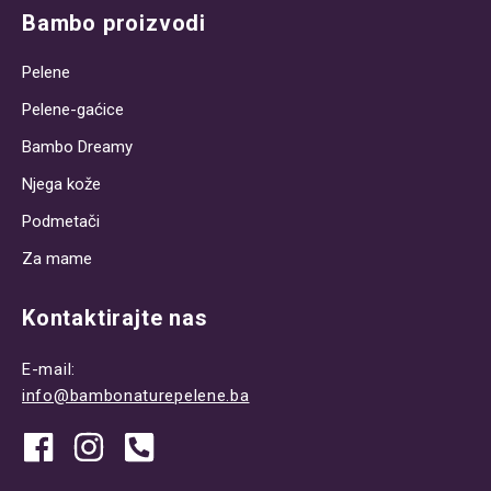
Bambo proizvodi
Pelene
Pelene-gaćice
Bambo Dreamy
Njega kože
Podmetači
Za mame
Kontaktirajte nas
E-mail:
info@bambonaturepelene.ba