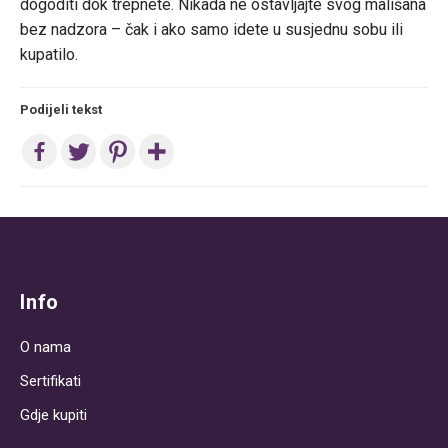
dogoditi dok trepnete. Nikada ne ostavljajte svog mališana
bez nadzora – čak i ako samo idete u susjednu sobu ili
kupatilo.
Podijeli tekst
Post
navigation
Info
O nama
Sertifikati
Gdje kupiti