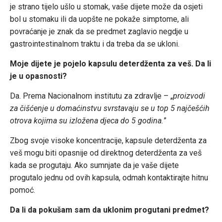
je strano tijelo ušlo u stomak, vaše dijete može da osjeti
bol u stomaku ili da uopšte ne pokaže simptome, ali
povraćanje je znak da se predmet zaglavio negdje u
gastrointestinalnom traktu i da treba da se ukloni.
Moje dijete je pojelo kapsulu deterdženta za veš. Da li
je u opasnosti?
Da. Prema Nacionalnom institutu za zdravlje – „
proizvodi
za čišćenje u domaćinstvu svrstavaju se u top 5 najčešćih
otrova kojima su izložena djeca do 5 godina.
”
Zbog svoje visoke koncentracije, kapsule deterdženta za
veš mogu biti opasnije od direktnog deterdženta za veš
kada se progutaju. Ako sumnjate da je vaše dijete
progutalo jednu od ovih kapsula, odmah kontaktirajte hitnu
pomoć.
Da li da pokušam sam da uklonim progutani predmet?