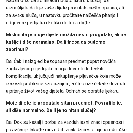
Nadamo se da se nikada nećete naći u situaciji da
razmišljate da li je vaše dijete progutalo nešto opasno, ali
za svaku slučaj, u nastavku pročitajte najčešća pitanja i
odgovore pedijatra ukoliko do toga dođe.
Mislim da je moje dijete možda nešto progutalo, ali ne
kašlje i diše normalno. Da li treba da budemo
zabrinuti?
Da. Čak i naizgled bezopasan predmet poput novčića
zaglavljenog u jednjaku mogu dovesti do teških
komplikacija, uključujući nakupljanje pljuvačke koja može
izazvati probleme sa disanjem, a što duže čekate dovesti
u pitanje život vašeg djeteta. Odmah se obratite ljekaru.
Moje dijete je progutalo sitan predmet. Povratilo je,
ali diše normalno. Da li je to hitan slučaj?
Da. Dok su kašalj i borba za vazduh jasni znaci opasnosti,
povraćanje takođe može biti znak da nešto nije u redu. Ako