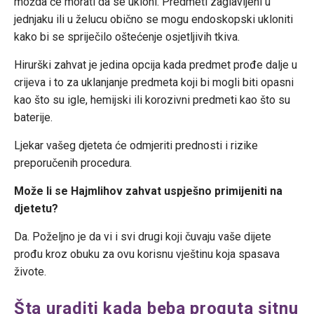
možda će morati da se ukloni. Predmeti zaglavljeni u
jednjaku ili u želucu obično se mogu endoskopski ukloniti
kako bi se spriječilo oštećenje osjetljivih tkiva.
Hirurški zahvat je jedina opcija kada predmet prođe dalje u
crijeva i to za uklanjanje predmeta koji bi mogli biti opasni
kao što su igle, hemijski ili korozivni predmeti kao što su
baterije.
Ljekar vašeg djeteta će odmjeriti prednosti i rizike
preporučenih procedura.
Može li se Hajmlihov zahvat uspješno primijeniti na
djetetu?
Da. Poželjno je da vi i svi drugi koji čuvaju vaše dijete
prođu kroz obuku za ovu korisnu vještinu koja spasava
živote.
Šta uraditi kada beba proguta sitnu