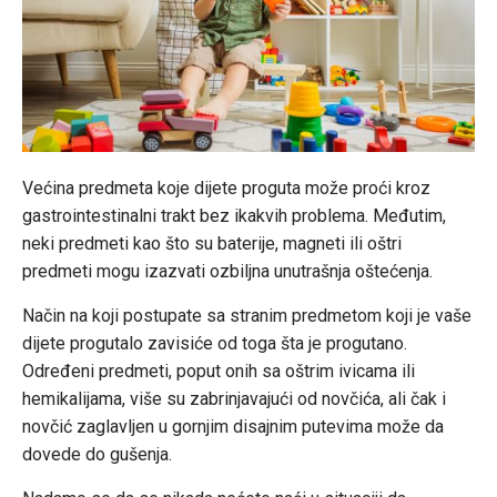
Većina predmeta koje dijete proguta može proći kroz
gastrointestinalni trakt bez ikakvih problema. Međutim,
neki predmeti kao što su baterije, magneti ili oštri
predmeti mogu izazvati ozbiljna unutrašnja oštećenja.
Način na koji postupate sa stranim predmetom koji je vaše
dijete progutalo zavisiće od toga šta je progutano.
Određeni predmeti, poput onih sa oštrim ivicama ili
hemikalijama, više su zabrinjavajući od novčića, ali čak i
novčić zaglavljen u gornjim disajnim putevima može da
dovede do gušenja.