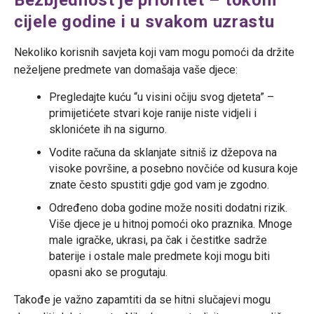
cijele godine i u svakom uzrastu
Nekoliko korisnih savjeta koji vam mogu pomoći da držite
neželjene predmete van domašaja vaše djece:
Pregledajte kuću “u visini očiju svog djeteta” –
primijetićete stvari koje ranije niste vidjeli i
sklonićete ih na sigurno.
Vodite računa da sklanjate sitniš iz džepova na
visoke površine, a posebno novčiće od kusura koje
znate često spustiti gdje god vam je zgodno.
Određeno doba godine može nositi dodatni rizik.
Više djece je u hitnoj pomoći oko praznika. Mnoge
male igračke, ukrasi, pa čak i čestitke sadrže
baterije i ostale male predmete koji mogu biti
opasni ako se progutaju.
Takođe je važno zapamtiti da se hitni slučajevi mogu