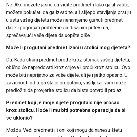
Ne. Ako možete jasno da vidite predmet i lako ga uhvatite,
možete pokušati da ga izvadite, ali slijepo stavljanje prstiju
u usta vašeg djeteta može nenamjerno gurnuti predmet
dalje i pogoršati probleme sa disajnim putevima,
sprečavajući vaše dijete da uopšte diše.
Može li progutani predmet izaći u stolici mog djeteta?
Da. Kada strani predmet prođe kroz stomak vašeg djeteta,
obično će napredovati kroz crijeva i proći kroz stolicu. Ovo
može biti neprijatno za vaše dijete, ali je rijetko opasno. U
zavisnosti od toga šta je progutano, vaš ljekar vam može
predložiti da provjerite stolicu da biste potvrdili prolaz.
Predmet koji je moje dijete progutalo nije prošao
kroz stolicu. Hoće li mu biti potrebna operacija da bi
se uklonio?
Možda. Veći predmeti ili oni koji mogu da nanesu štetu