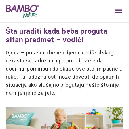
MA
ME
Šta uraditi kada beba proguta
sitan predmet – vodič!
Djeca – posebno bebe i djeca predškolskog
uzrasta su radoznala po prirodi. Žele da
dodirnu, pomirišu i da okuse sve što im padne u
ruke. Ta radoznalost može dovesti do opasnih
situacija ako slučajno progutaju nešto što nije
namijenjeno za jelo.