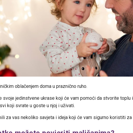
dničkim oblačenjem doma u praznično ruho.
svoje jedinstvene ukrase koji će vam pomoći da stvorite toplu i p
i koji svrate u goste u njoj i uživati.
i za vas nekoliko savjeta i ideja koji će vam sigurno koristiti za
atke možete povjeriti mališanima?