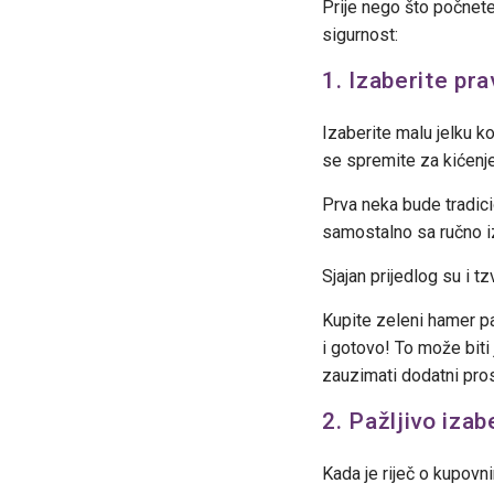
Prije nego što počnete
sigurnost:
1. Izaberite pra
Izaberite malu jelku ko
se spremite za kićenje
Prva neka bude tradici
samostalno sa ručno i
Sjajan prijedlog su i t
Kupite zeleni hamer pap
i gotovo! To može biti 
zauzimati dodatni prost
2. Pažljivo izab
Kada je riječ o kupovni