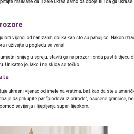
 pitajte mališane da li žele ukras samo da oboje ili i da ga ukrase
prozore
biti vijenci od nanizanih oblika kao što su pahuljice. Nakon izrad
ra i uživajte u pogledu sa vana!
umjetni snijeg u spreju, staviti ga na prozor i onda pustiti djecu
. Unikatno je, lako i ne skida se teško.
rata
užuje ukrasni vijenac od imele na vratima, baš kao da ste u ameri
ba je da prikupite par “plodova iz prirode”, osušene grančice, bob
 pomoć savijanja i lijepljenja super-lijepkom.