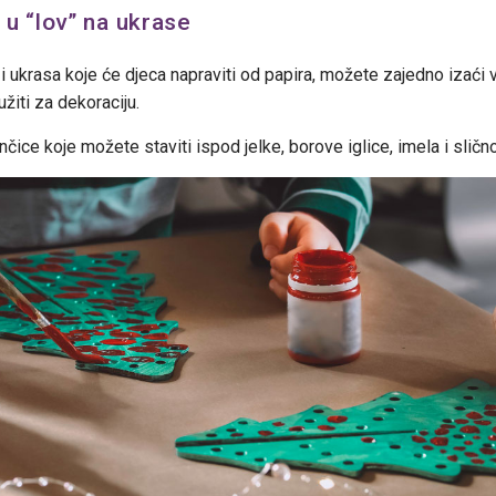
 u “lov” na ukrase
 ukrasa koje će djeca napraviti od papira, možete zajedno izaći va
žiti za dekoraciju.
čice koje možete staviti ispod jelke, borove iglice, imela i slično