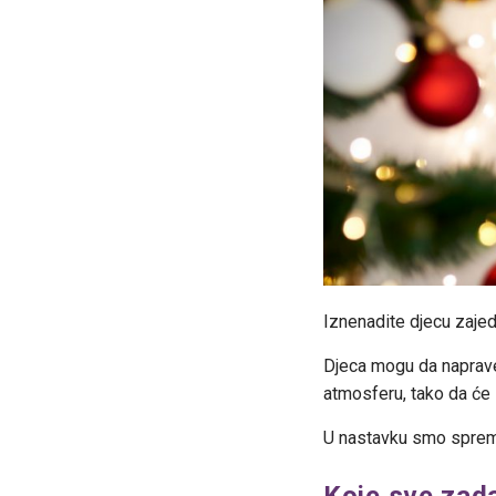
Iznenadite djecu zaje
Djeca mogu da naprave 
atmosferu, tako da će sv
U nastavku smo spremil
Koje sve zad