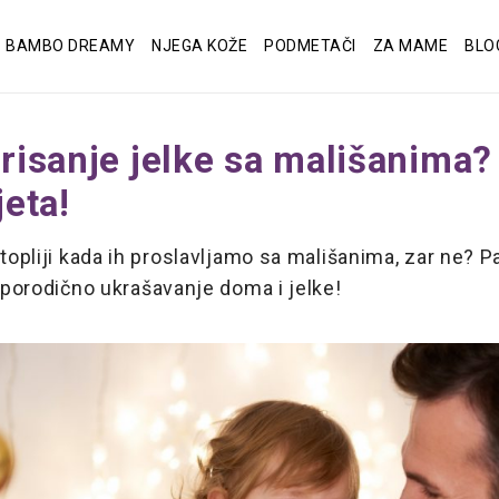
BAMBO DREAMY
NJEGA KOŽE
PODMETAČI
ZA MAME
BLO
risanje jelke sa mališanima?
jeta!
 topliji kada ih proslavljamo sa mališanima, zar ne? P
u porodično ukrašavanje doma i jelke!