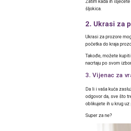
Zatim kada ih isječete
šljokica.
2. Ukrasi za 
Ukrasi za prozore mogu 
početka do kraja prozo
Takođe, možete kupiti 
nacrtaju po svom izboru
3. Vijenac za v
Da li i vaša kuća zasl
odgovor da, sve što tre
oblikujete ih u krug uz
Super za ne?