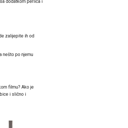
 sa dodatkom perlica i
e zalijepite ih od
 da nešto po njemu
čkom filmu? Ako je
ice i slično i