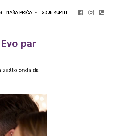
G
NAŠA PRIČA
GDJE KUPITI
 Evo par
a zašto onda da i