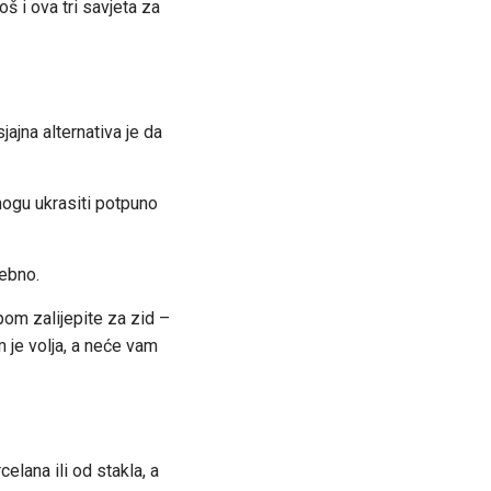
š i ova tri savjeta za
jajna alternativa je da
mogu ukrasiti potpuno
rebno.
jpom zalijepite za zid –
im je volja, a neće vam
elana ili od stakla, a