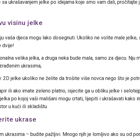
 sa ukrašavanjem jelke po idejama koje smo vam dali, pročitajte jo
vu visinu jelke
ju vaša djeca mogu lako dosegnuti. Ukoliko ne volite male jelke, s
 dvije!
onalna velika jelka, a druga neka bude mala, samo za djecu. Nju 
zrađenim ukrasima,
zv. 2D jelke ukoliko ne želite da trošite više novca nego što je pot
ir ili ako imate zeleno platno, isjecite ga u obliku jelke i selote
jelka po kojoj vaši mališani mogu crtati, lijepiti i ukrašavati kako 
or u kući ili skladištu.
erite ukrase
m ukrasima – budite pažljivi. Mnogo njih je lomljivo ako su od porc