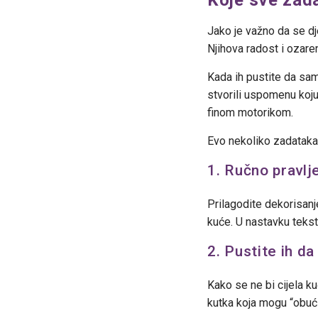
Jako je važno da se d
Njihova radost i ozare
Kada ih pustite da sam
stvorili uspomenu koju
finom motorikom.
Evo nekoliko zadataka 
1. Ručno pravlj
Prilagodite dekorisanj
kuće. U nastavku tekst
2. Pustite ih d
Kako se ne bi cijela k
kutka koja mogu “obući