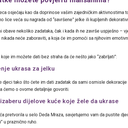
jeca osjećaju kao da doprinose vašim zajedničkim aktivnostima t
no lice veća su nagrada od “savršene” jelke ili kupljenih dekorati
i obave nekoliko zadataka, čak i kada ih ne završe uspješno – vje
 nikada neće zaboraviti, a koja će im pomoći sa njihovim emotivn
koje im možete dati bez straha da će nešto jako “zabrljati”:
enje ukrasa za jelku
e djeci tako što ćete im dati zadatak da sami osmisle dekoracije 
a ćemo o ovome detaljnije govoriti.
a izaberu dijelove kuće koje žele da ukrase
uća pretvorila u selo Deda Mraza, savjetujemo vam da pustite djec
” u praznično ruho.