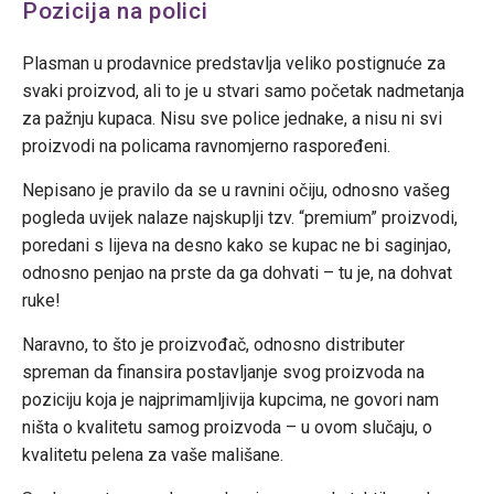
Pozicija na polici
Plasman u prodavnice predstavlja veliko postignuće za
svaki proizvod, ali to je u stvari samo početak nadmetanja
za pažnju kupaca. Nisu sve police jednake, a nisu ni svi
proizvodi na policama ravnomjerno raspoređeni.
Nepisano je pravilo da se u ravnini očiju, odnosno vašeg
pogleda uvijek nalaze najskuplji tzv. “premium” proizvodi,
poredani s lijeva na desno kako se kupac ne bi saginjao,
odnosno penjao na prste da ga dohvati – tu je, na dohvat
ruke!
Naravno, to što je proizvođač, odnosno distributer
spreman da finansira postavljanje svog proizvoda na
poziciju koja je najprimamljivija kupcima, ne govori nam
ništa o kvalitetu samog proizvoda – u ovom slučaju, o
kvalitetu pelena za vaše mališane.