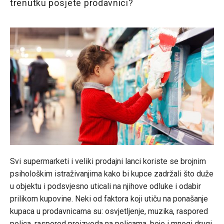
trenutku posjete prodavnici?
Svi supermarketi i veliki prodajni lanci koriste se brojnim
psihološkim istraživanjima kako bi kupce zadržali što duže
u objektu i podsvjesno uticali na njihove odluke i odabir
prilikom kupovine. Neki od faktora koji utiču na ponašanje
kupaca u prodavnicama su: osvjetljenje, muzika, raspored
polica, raspored proizvoda na policama, boje i mnogi drugi