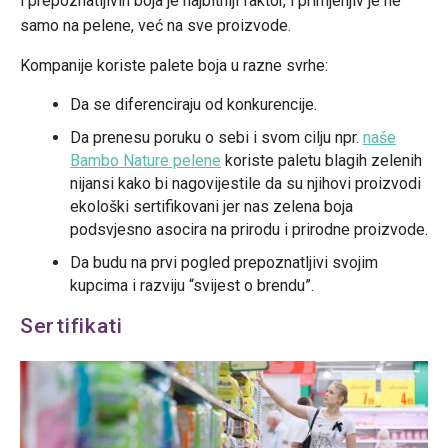
i prepoznatljivih boja je najbitniji faktor, i primjenjiv je ne
samo na pelene, već na sve proizvode.
Kompanije koriste palete boja u razne svrhe:
Da se diferenciraju od konkurencije.
Da prenesu poruku o sebi i svom cilju npr.
naše
Bambo Nature pelene
koriste paletu blagih zelenih
nijansi kako bi nagovijestile da su njihovi proizvodi
ekološki sertifikovani jer nas zelena boja
podsvjesno asocira na prirodu i prirodne proizvode.
Da budu na prvi pogled prepoznatljivi svojim
kupcima i razviju “svijest o brendu”.
Sertifikati