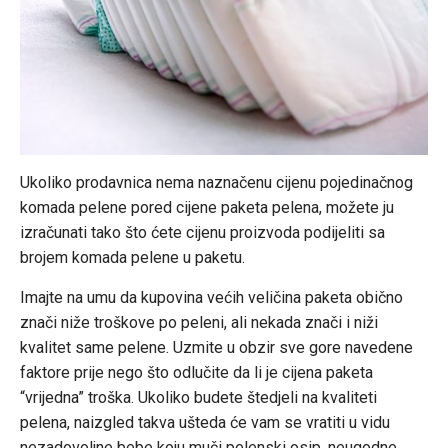
Ukoliko prodavnica nema naznačenu cijenu pojedinačnog
komada pelene pored cijene paketa pelena, možete ju
izračunati tako što ćete cijenu proizvoda podijeliti sa
brojem komada pelene u paketu.
Imajte na umu da kupovina većih veličina paketa obično
znači niže troškove po peleni, ali nekada znači i niži
kvalitet same pelene. Uzmite u obzir sve gore navedene
faktore prije nego što odlučite da li je cijena paketa
“vrijedna” troška. Ukoliko budete štedjeli na kvaliteti
pelena, naizgled takva ušteda će vam se vratiti u vidu
nezadovoljne bebe koju muči pelenski osip, neugodne