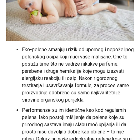
Eko-pelene smanjuju rizik od upornog i nepoželjnog
pelenskog osipa koji muči vaše mališane. One to
postižu time što ne sadrže nikakve parfeme,
parabene i druge hemikalije koje mogu izazvati
alergijsku reakciju ili osip. Nakon rigoroznog
testiranja i usavršavanja formule, za proces same
proizvodnje odobrene su samo najkvalitetnije
sirovine organskog porijekla.
Performanse su im identične kao kod regularnih
pelena. Iako postoji mišljenje da pelene koje su
prirodnog sastava imaju slabu moć upijanja ili da
prosto nisu dovoljno dobre kao obične – to nije
istina. Dokaz su naše jednokratne pelene koje su u