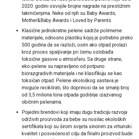
2020. godini osvojile brojne nagrade na prestižnim
takmičenjima. Neke od njih su Baby Awards,
Mother&Baby Awards i Loved by Parents.
Klasične jednokratne pelene sadrže polimerne
materijale, odnosno plastiku kojoj je potrebno preko
500 godina da se razloži, osim ako otpad prolazi
kroz proces spaljivanje pri čemu oslobađa
toksične gasove u atmosferu. Sa druge strane,
eko-pelene su napravljeno od potpuno
biorazgradivih materijala i ne klasifikuju se kao
toksičan otpad. Pelene ekološkog sastava je
moguće reciklirati, što doprinosi da se smanji broj
od 3,5 miliona tona otpada godišnje izazvanog
običnim pelenama.
Pojedini brendovi koji imaju dugu tradiciju razvoja
održivih proizvoda za bebe su nosilac ekoloških
sertifikata koji su širom svijeta sinonim za vrhunski
kvalitet i posvećenost cilju da finalni proizvod bude