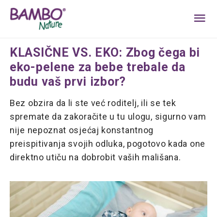
MA
ME
KLASIČNE VS. EKO: Zbog čega bi
eko-pelene za bebe trebale da
budu vaš prvi izbor?
Bez obzira da li ste već roditelj, ili se tek
spremate da zakoračite u tu ulogu, sigurno vam
nije nepoznat osjećaj konstantnog
preispitivanja svojih odluka, pogotovo kada one
direktno utiču na dobrobit vaših mališana.