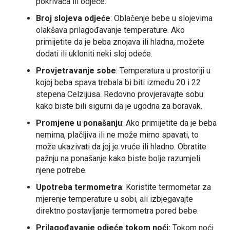
pokrivača ili odjeće.
Broj slojeva odjeće
: Oblačenje bebe u slojevima
olakšava prilagođavanje temperature. Ako
primijetite da je beba znojava ili hladna, možete
dodati ili ukloniti neki sloj odeće.
Provjetravanje sobe
: Temperatura u prostoriji u
kojoj beba spava trebala bi biti između 20 i 22
stepena Celzijusa. Redovno provjeravajte sobu
kako biste bili sigurni da je ugodna za boravak.
Promjene u ponašanju
: Ako primijetite da je beba
nemirna, plačljiva ili ne može mirno spavati, to
može ukazivati da joj je vruće ili hladno. Obratite
pažnju na ponašanje kako biste bolje razumjeli
njene potrebe.
Upotreba termometra
: Koristite termometar za
mjerenje temperature u sobi, ali izbjegavajte
direktno postavljanje termometra pored bebe.
Prilagođavanje odjeće tokom noći:
Tokom noći