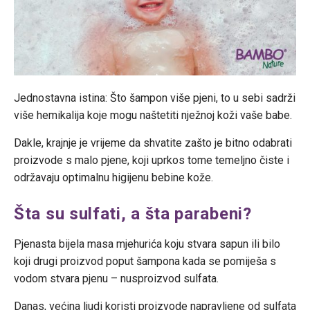
Jednostavna istina: Što šampon više pjeni, to u sebi sadrži
više hemikalija koje mogu naštetiti nježnoj koži vaše babe.
Dakle, krajnje je vrijeme da shvatite zašto je bitno odabrati
proizvode s malo pjene, koji uprkos tome temeljno čiste i
održavaju optimalnu higijenu bebine kože.
Šta su sulfati, a šta parabeni?
Pjenasta bijela masa mjehurića koju stvara sapun ili bilo
koji drugi proizvod poput šampona kada se pomiješa s
vodom stvara pjenu – nusproizvod sulfata.
Danas, većina ljudi koristi proizvode napravljene od sulfata