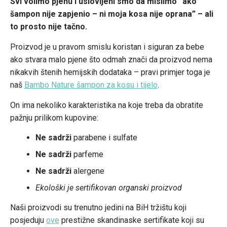
Svi volimo pjenu i uslovljeni smo da mislimo “ako
šampon nije zapjenio – ni moja kosa nije oprana” – ali
to prosto nije tačno.
Proizvod je u pravom smislu koristan i siguran za bebe
ako stvara malo pjene što odmah znači da proizvod nema
nikakvih štenih hemijskih dodataka – pravi primjer toga je
naš
Bambo Nature šampon za kosu i tijelo
.
On ima nekoliko karakteristika na koje treba da obratite
pažnju prilikom kupovine:
Ne sadrži
parabene i sulfate
Ne sadrži
parfeme
Ne sadrži
alergene
Ekološki je sertifikovan organski proizvod
Naši proizvodi su trenutno jedini na BiH tržištu koji
posjeduju
ove
prestižne skandinaske sertifikate koji su