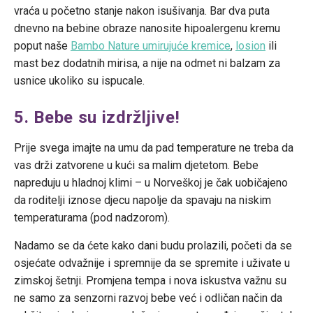
vraća u početno stanje nakon isušivanja. Bar dva puta
dnevno na bebine obraze nanosite hipoalergenu kremu
poput naše
Bambo Nature umirujuće kremice
,
losion
ili
mast bez dodatnih mirisa, a nije na odmet ni balzam za
usnice ukoliko su ispucale.
5. Bebe su izdržljive!
Prije svega imajte na umu da pad temperature ne treba da
vas drži zatvorene u kući sa malim djetetom. Bebe
napreduju u hladnoj klimi – u Norveškoj je čak uobičajeno
da roditelji iznose djecu napolje da spavaju na niskim
temperaturama (pod nadzorom).
Nadamo se da ćete kako dani budu prolazili, početi da se
osjećate odvažnije i spremnije da se spremite i uživate u
zimskoj šetnji. Promjena tempa i nova iskustva važnu su
ne samo za senzorni razvoj bebe već i odličan način da