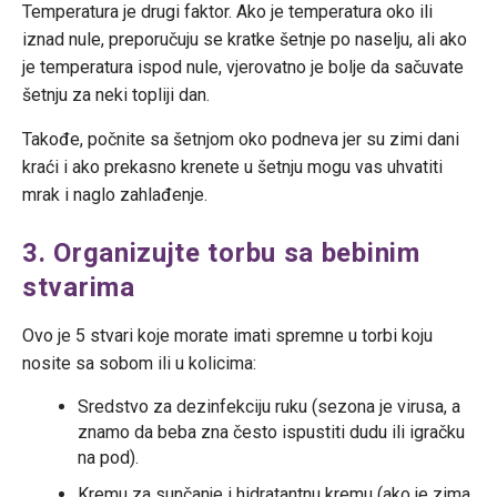
Temperatura je drugi faktor. Ako je temperatura oko ili
iznad nule, preporučuju se kratke šetnje po naselju, ali ako
je temperatura ispod nule, vjerovatno je bolje da sačuvate
šetnju za neki topliji dan.
Takođe, počnite sa šetnjom oko podneva jer su zimi dani
kraći i ako prekasno krenete u šetnju mogu vas uhvatiti
mrak i naglo zahlađenje.
3. Organizujte torbu sa bebinim
stvarima
Ovo je 5 stvari koje morate imati spremne u torbi koju
nosite sa sobom ili u kolicima:
Sredstvo za dezinfekciju ruku (sezona je virusa, a
znamo da beba zna često ispustiti dudu ili igračku
na pod).
Kremu za sunčanje i hidratantnu kremu (ako je zima