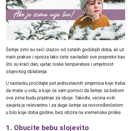
Šetnje zimi su veći izazov od ostalih godišnjih doba, ali uz
malo prakse i opreza lako ćete savladati sve prepreke kao
što su kraći dan, vjetar, niske temperature i umjetnost
slojevitog oblačenja.
U nastavku pročitajte pet jednostavnih smjernica koje treba
da imate u vidu, a koje će vam pomoći da šetnje sa bebom
ove zime budu prijatnije za oboje. Takođe, većina ovih
savjeta je relevantno i za duge šetnje sa novorođenčetom
u bilo koje doba godine, bez obzira na vremenske prilike.
1. Obucite bebu slojevito