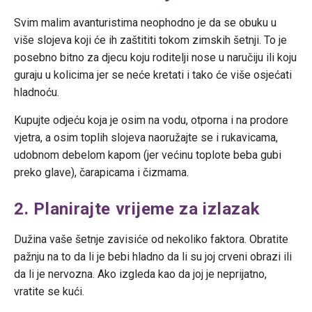
Svim malim avanturistima neophodno je da se obuku u
više slojeva koji će ih zaštititi tokom zimskih šetnji. To je
posebno bitno za djecu koju roditelji nose u naručiju ili koju
guraju u kolicima jer se neće kretati i tako će više osjećati
hladnoću.
Kupujte odjeću koja je osim na vodu, otporna i na prodore
vjetra, a osim toplih slojeva naoružajte se i rukavicama,
udobnom debelom kapom (jer većinu toplote beba gubi
preko glave), čarapicama i čizmama.
2. Planirajte vrijeme za izlazak
Dužina vaše šetnje zavisiće od nekoliko faktora. Obratite
pažnju na to da li je bebi hladno da li su joj crveni obrazi ili
da li je nervozna. Ako izgleda kao da joj je neprijatno,
vratite se kući.