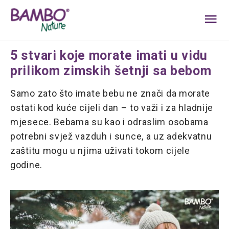
MA
ME
5 stvari koje morate imati u vidu
prilikom zimskih šetnji sa bebom
Samo zato što imate bebu ne znači da morate
ostati kod kuće cijeli dan – to važi i za hladnije
mjesece. Bebama su kao i odraslim osobama
potrebni svjež vazduh i sunce, a uz adekvatnu
zaštitu mogu u njima uživati tokom cijele
godine.