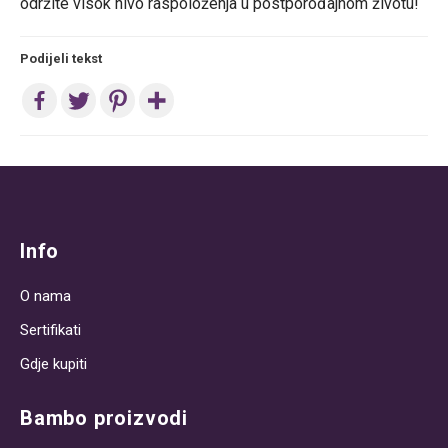
održite visok nivo raspoloženja u postporođajnom životu!
Podijeli tekst
Post
navigation
Info
O nama
Sertifikati
Gdje kupiti
Bambo proizvodi