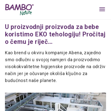
MA
ME
U proizvodnji proizvoda za bebe
koristimo EKO tehologiju! Pročitaj
o čemu je riječ…
Kao brend u okviru kompanije Abena, zajedno
smo odlučni u svojoj namjeri da proizvodimo
visokokvalitetne higijenske proizvode na održiv
način jer je očuvanje okoliša ključno za
budućnost naše planete.