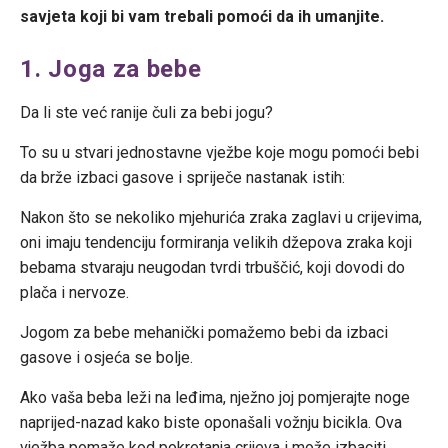
savjeta koji bi vam trebali pomoći da ih umanjite.
1. Joga za bebe
Da li ste već ranije čuli za bebi jogu?
To su u stvari jednostavne vježbe koje mogu pomoći bebi
da brže izbaci gasove i spriječe nastanak istih:
Nakon što se nekoliko mjehurića zraka zaglavi u crijevima,
oni imaju tendenciju formiranja velikih džepova zraka koji
bebama stvaraju neugodan tvrdi trbuščić, koji dovodi do
plača i nervoze.
Jogom za bebe mehanički pomažemo bebi da izbaci
gasove i osjeća se bolje.
Ako vaša beba leži na leđima, nježno joj pomjerajte noge
naprijed-nazad kako biste oponašali vožnju bicikla. Ova
vježba pomaže kod pokretanja crijeva i može izbaciti