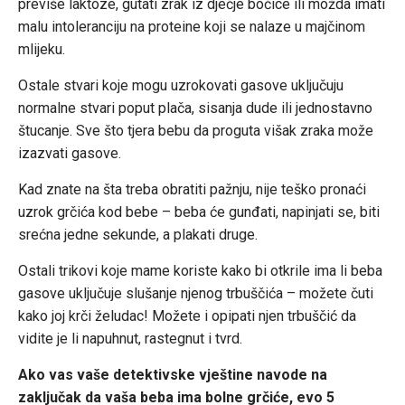
previše laktoze, gutati zrak iz dječje bočice ili možda imati
malu intoleranciju na proteine ​​koji se nalaze u majčinom
mlijeku.
Ostale stvari koje mogu uzrokovati gasove uključuju
normalne stvari poput plača, sisanja dude ili jednostavno
štucanje. Sve što tjera bebu da proguta višak zraka može
izazvati gasove.
Kad znate na šta treba obratiti pažnju, nije teško pronaći
uzrok grčića kod bebe – beba će gunđati, napinjati se, biti
srećna jedne sekunde, a plakati druge.
Ostali trikovi koje mame koriste kako bi otkrile ima li beba
gasove uključuje slušanje njenog trbuščića – možete čuti
kako joj krči želudac! Možete i opipati njen trbuščić da
vidite je li napuhnut, rastegnut i tvrd.
Ako vas vaše detektivske vještine navode na
zaključak da vaša beba ima bolne grčiće, evo 5