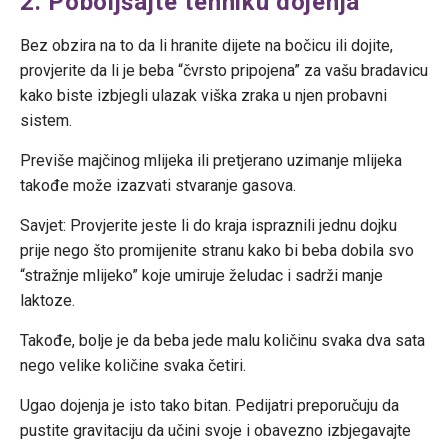
2. Poboljšajte tehniku dojenja
Bez obzira na to da li hranite dijete na bočicu ili dojite,
provjerite da li je beba “čvrsto pripojena” za vašu bradavicu
kako biste izbjegli ulazak viška zraka u njen probavni
sistem.
Previše majčinog mlijeka ili pretjerano uzimanje mlijeka
takođe može izazvati stvaranje gasova.
Savjet: Provjerite jeste li do kraja ispraznili jednu dojku
prije nego što promijenite stranu kako bi beba dobila svo
“stražnje mlijeko” koje umiruje želudac i sadrži manje
laktoze.
Takođe, bolje je da beba jede malu količinu svaka dva sata
nego velike količine svaka četiri.
Ugao dojenja je isto tako bitan. Pedijatri preporučuju da
pustite gravitaciju da učini svoje i obavezno izbjegavajte