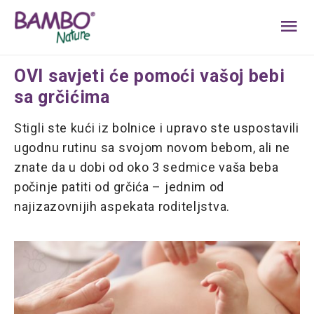
MA
ME
OVI savjeti će pomoći vašoj bebi
sa grčićima
Stigli ste kući iz bolnice i upravo ste uspostavili
ugodnu rutinu sa svojom novom bebom, ali ne
znate da u dobi od oko 3 sedmice vaša beba
počinje patiti od grčića – jednim od
najizazovnijih aspekata roditeljstva.