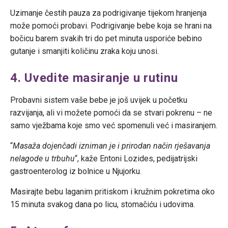
Uzimanje čestih pauza za podrigivanje tijekom hranjenja
može pomoći probavi. Podrigivanje bebe koja se hrani na
bočicu barem svakih tri do pet minuta usporiće bebino
gutanje i smanjiti količinu zraka koju unosi.
4. Uvedite masiranje u rutinu
Probavni sistem vaše bebe je još uvijek u početku
razvijanja, ali vi možete pomoći da se stvari pokrenu – ne
samo vježbama koje smo već spomenuli već i masiranjem.
“
Masaža dojenčadi izniman je i prirodan način rješavanja
nelagode u trbuhu
“, kaže Entoni Lozides, pedijatrijski
gastroenterolog iz bolnice u Njujorku.
Masirajte bebu laganim pritiskom i kružnim pokretima oko
15 minuta svakog dana po licu, stomačiću i udovima.