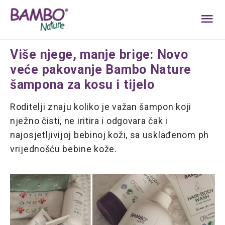
MA
ME
Više njege, manje brige: Novo
veće pakovanje Bambo Nature
šampona za kosu i tijelo
Roditelji znaju koliko je važan šampon koji
nježno čisti, ne iritira i odgovara čak i
najosjetljivijoj bebinoj koži, sa usklađenom ph
vrijednošću bebine kože.