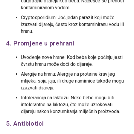
dugotrajnu dijareju kod beba. Najčešće se prenosi
kontaminiranom vodom.
Cryptosporidium: Još jedan parazit koji može
izazvati dijareju, često kroz kontaminiranu vodu ili
hranu.
4. Promjene u prehrani
Uvođenje nove hrane: Kod beba koje počinju jesti
čvrstu hranu može doći do dijareje.
Alergije na hranu: Alergije na proteine kravljeg
mlijeka, soju, jaja, ili druge namirnice takođe mogu
izazvati dijareju.
Intolerancija na laktozu: Neke bebe mogu biti
intolerantne na laktozu, što može uzrokovati
dijareju nakon konzumiranja mliječnih proizvoda.
5. Antibiotici