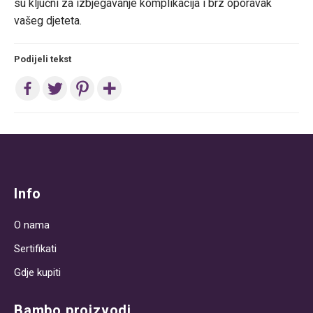
su ključni za izbjegavanje komplikacija i brz oporavak
vašeg djeteta.
Podijeli tekst
Post
navigation
Info
O nama
Sertifikati
Gdje kupiti
Bambo proizvodi