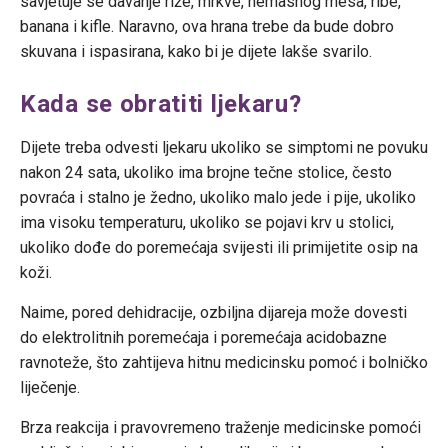
savjetuje se davanje riže, mrkve, nemasnog mesa, ribe,
banana i kifle. Naravno, ova hrana trebe da bude dobro
skuvana i ispasirana, kako bi je dijete lakše svarilo.
Kada se obratiti ljekaru?
Dijete treba odvesti ljekaru ukoliko se simptomi ne povuku
nakon 24 sata, ukoliko ima brojne tečne stolice, često
povraća i stalno je žedno, ukoliko malo jede i pije, ukoliko
ima visoku temperaturu, ukoliko se pojavi krv u stolici,
ukoliko dođe do poremećaja svijesti ili primijetite osip na
koži.
Naime, pored dehidracije, ozbiljna dijareja može dovesti
do elektrolitnih poremećaja i poremećaja acidobazne
ravnoteže, što zahtijeva hitnu medicinsku pomoć i bolničko
liječenje.
Brza reakcija i pravovremeno traženje medicinske pomoći