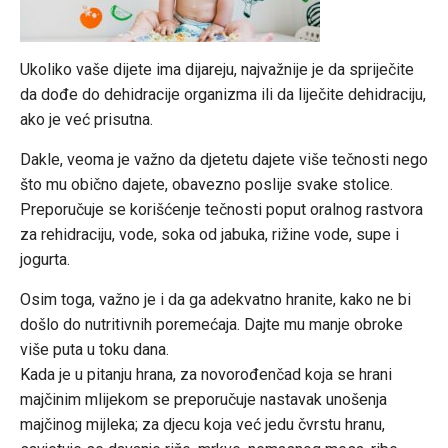
Ukoliko vaše dijete ima dijareju, najvažnije je da spriječite
da dođe do dehidracije organizma ili da liječite dehidraciju,
ako je već prisutna.
Dakle, veoma je važno da djetetu dajete više tečnosti nego
što mu obično dajete, obavezno poslije svake stolice.
Preporučuje se korišćenje tečnosti poput oralnog rastvora
za rehidraciju, vode, soka od jabuka, rižine vode, supe i
jogurta.
Osim toga, važno je i da ga adekvatno hranite, kako ne bi
došlo do nutritivnih poremećaja. Dajte mu manje obroke
više puta u toku dana.
Kada je u pitanju hrana, za novorođenčad koja se hrani
majčinim mlijekom se preporučuje nastavak unošenja
majčinog mijleka; za djecu koja već jedu čvrstu hranu,