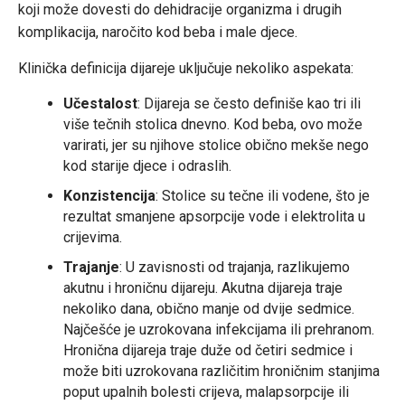
koji može dovesti do dehidracije organizma i drugih
komplikacija, naročito kod beba i male djece.
Klinička definicija dijareje uključuje nekoliko aspekata:
Učestalost
: Dijareja se često definiše kao tri ili
više tečnih stolica dnevno. Kod beba, ovo može
varirati, jer su njihove stolice obično mekše nego
kod starije djece i odraslih.
Konzistencija
: Stolice su tečne ili vodene, što je
rezultat smanjene apsorpcije vode i elektrolita u
crijevima.
Trajanje
: U zavisnosti od trajanja, razlikujemo
akutnu i hroničnu dijareju. Akutna dijareja traje
nekoliko dana, obično manje od dvije sedmice.
Najčešće je uzrokovana infekcijama ili prehranom.
Hronična dijareja traje duže od četiri sedmice i
može biti uzrokovana različitim hroničnim stanjima
poput upalnih bolesti crijeva, malapsorpcije ili