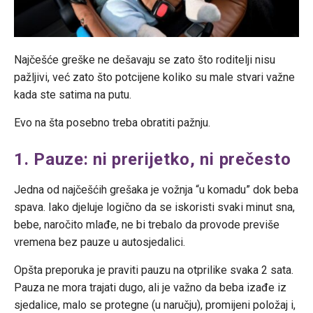
Najčešće greške ne dešavaju se zato što roditelji nisu
pažljivi, već zato što potcijene koliko su male stvari važne
kada ste satima na putu.
Evo na šta posebno treba obratiti pažnju.
1. Pauze: ni prerijetko, ni prečesto
Jedna od najčešćih grešaka je vožnja “u komadu” dok beba
spava. Iako djeluje logično da se iskoristi svaki minut sna,
bebe, naročito mlađe, ne bi trebalo da provode previše
vremena bez pauze u autosjedalici.
Opšta preporuka je praviti pauzu na otprilike svaka 2 sata.
Pauza ne mora trajati dugo, ali je važno da beba izađe iz
sjedalice, malo se protegne (u naručju), promijeni položaj i,