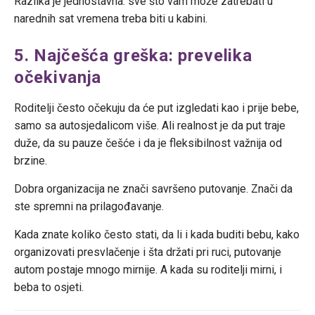
Razlika je jednostavna: sve što vam može zatrebati u
narednih sat vremena treba biti u kabini.
5. Najčešća greška: prevelika
očekivanja
Roditelji često očekuju da će put izgledati kao i prije bebe,
samo sa autosjedalicom više. Ali realnost je da put traje
duže, da su pauze češće i da je fleksibilnost važnija od
brzine.
Dobra organizacija ne znači savršeno putovanje. Znači da
ste spremni na prilagođavanje.
Kada znate koliko često stati, da li i kada buditi bebu, kako
organizovati presvlačenje i šta držati pri ruci, putovanje
autom postaje mnogo mirnije. A kada su roditelji mirni, i
beba to osjeti.