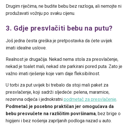
Drugim riječima, ne budite bebu bez razloga, ali nemojte ni
produžavati vožnju po svaku cijenu.
3. Gdje presvlačiti bebu na putu?
Još jedna česta greška je pretpostavka da ćete uvijek
imati idealne uslove.
Realnost je drugačija. Nekad nema stola za presvlačenje,
nekad je toalet mali, nekad ste parkirani pored puta. Zato je
važno imati rješenje koje vam daje fleksibilnost.
U torbi za put uvijek bi trebalo da stoji mali paket za
presvlačenje, koji sadrži sljedeće: pelena, maramice,
rezervna odjeća i jednokratni
podmetač za presvlačenje
.
Podmetač je posebno praktičan jer omogućava da
bebu presvučete na različitim površinama
, bez brige o
higijeni i bez nošenja zaprljanih podloga nazad u auto.