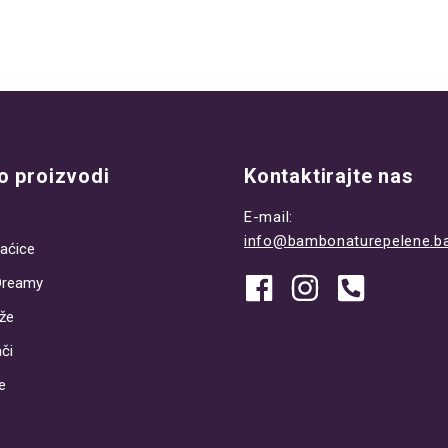
 proizvodi
Kontaktirajte nas
E-mail:
info@bambonaturepelene.b
aćice
Dreamy
že
či
e