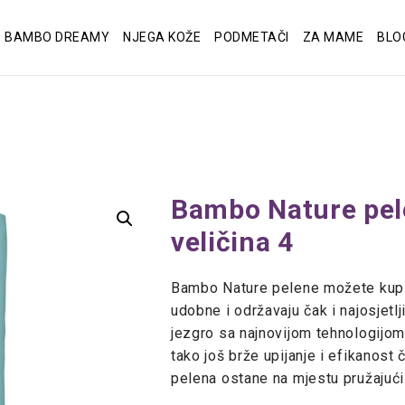
BAMBO DREAMY
NJEGA KOŽE
PODMETAČI
ZA MAME
BLO
Bambo Nature pele
veličina 4
Bambo Nature pelene možete kupit
udobne i održavaju čak i najosjetl
jezgro sa najnovijom tehnologijom
tako još brže upijanje i efikanost 
pelena ostane na mjestu pružajući