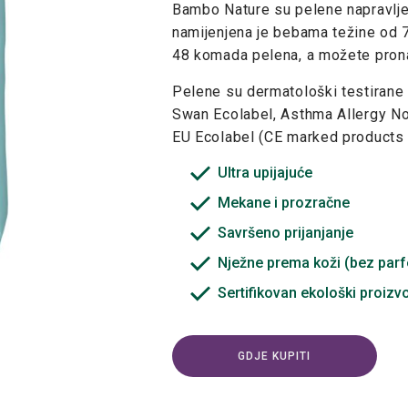
Bambo Nature su pelene napravljene
namijenjena je bebama težine od 7
48 komada pelena, a možete prona
Pelene su dermatološki testirane 
Swan Ecolabel, Asthma Allergy Nor
EU Ecolabel (CE marked products
Ultra upijajuće
Mekane i prozračne
Savršeno prijanjanje
Nježne prema koži (bez par
Sertifikovan ekološki proizv
GDJE KUPITI