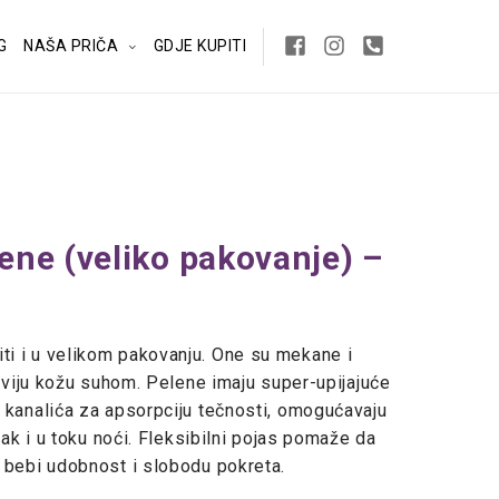
G
NAŠA PRIČA
GDJE KUPITI
ne (veliko pakovanje) –
i i u velikom pakovanju. One su mekane i
jiviju kožu suhom. Pelene imaju super-upijajuće
 kanalića za apsorpciju tečnosti, omogućavaju
čak i u toku noći. Fleksibilni pojas pomaže da
 bebi udobnost i slobodu pokreta.