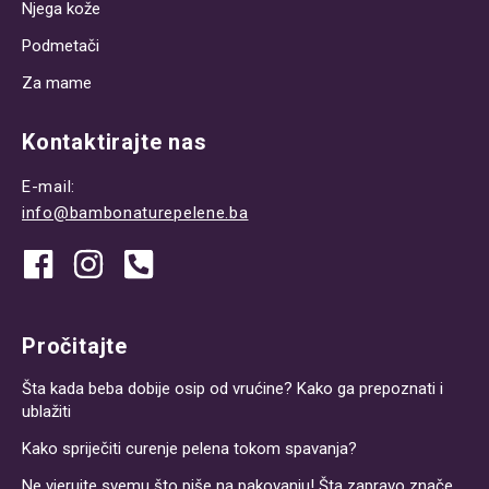
Njega kože
Podmetači
Za mame
Kontaktirajte nas
E-mail:
info@bambonaturepelene.ba
Pročitajte
Šta kada beba dobije osip od vrućine? Kako ga prepoznati i
ublažiti
Kako spriječiti curenje pelena tokom spavanja?
Ne vjerujte svemu što piše na pakovanju! Šta zapravo znače