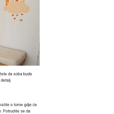
 žele da soba bude
detalj.
islite o tome gdje će
e. Potrudite se da