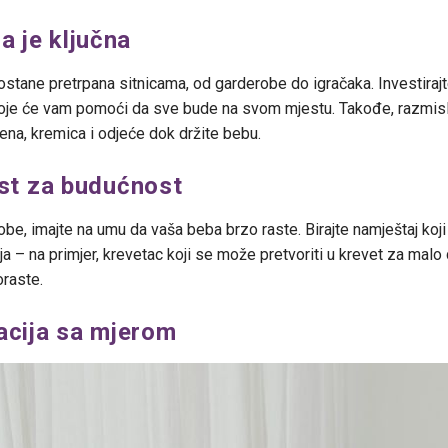
a je ključna
tane pretrpana sitnicama, od garderobe do igračaka. Investirajt
e koje će vam pomoći da sve bude na svom mjestu. Takođe, razmis
lena, kremica i odjeće dok držite bebu.
ost za budućnost
obe, imajte na umu da vaša beba brzo raste. Birajte namještaj koji
a – na primjer, krevetac koji se može pretvoriti u krevet za malo 
oraste.
acija sa mjerom