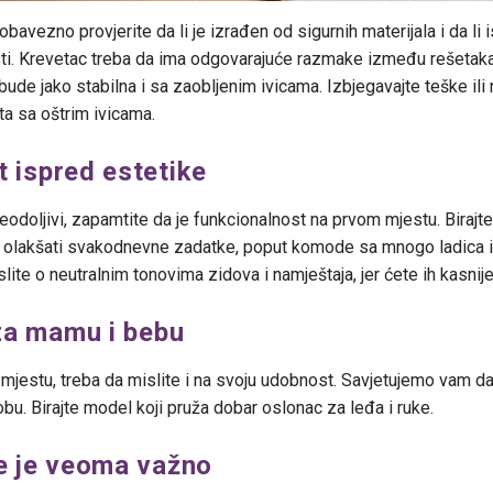
obavezno provjerite da li je izrađen od sigurnih materijala i da li
i. Krevetac treba da ima odgovarajuće razmake između rešetak
bude jako stabilna i sa zaobljenim ivicama. Izbjegavajte teške il
šta sa oštrim ivicama.
t ispred estetike
neodoljivi, zapamtite da je funkcionalnost na prvom mjestu. Biraj
m olakšati svakodnevne zadatke, poput komode sa mnogo ladica i
ite o neutralnim tonovima zidova i namještaja, jer ćete ih kasnije 
za mamu i bebu
mjestu, treba da mislite i na svoju udobnost. Savjetujemo vam da
sobu. Birajte model koji pruža dobar oslonac za leđa i ruke.
je je veoma važno