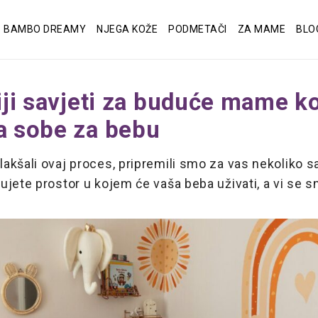
BAMBO DREAMY
NJEGA KOŽE
PODMETAČI
ZA MAME
BLO
iji savjeti za buduće mame k
a sobe za bebu
kšali ovaj proces, pripremili smo za vas nekoliko s
jete prostor u kojem će vaša beba uživati, a vi se sna