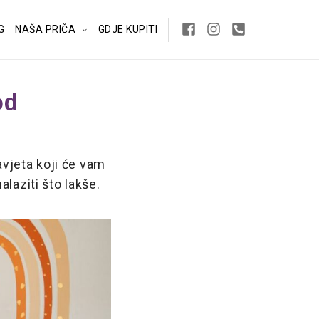
G
NAŠA PRIČA
GDJE KUPITI
od
avjeta koji će vam
laziti što lakše.