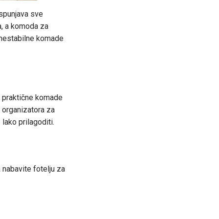
 ispunjava sve
a, a komoda za
i nestabilne komade
te praktične komade
 organizatora za
lako prilagoditi.
 nabavite fotelju za