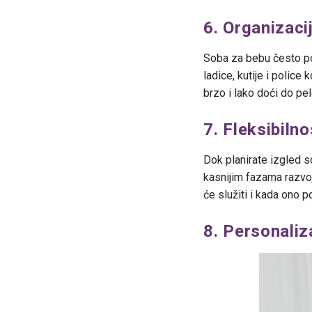
6. Organizacij
Soba za bebu često pos
ladice, kutije i polic
brzo i lako doći do pe
7. Fleksibiln
Dok planirate izgled s
kasnijim fazama razvoj
će služiti i kada ono p
8. Personaliz