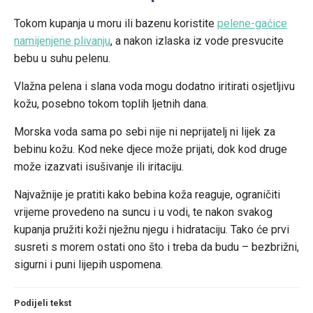
Tokom kupanja u moru ili bazenu koristite
pelene-gaćice
namijenjene plivanju
, a nakon izlaska iz vode presvucite
bebu u suhu pelenu.
Vlažna pelena i slana voda mogu dodatno iritirati osjetljivu
kožu, posebno tokom toplih ljetnih dana.
Morska voda sama po sebi nije ni neprijatelj ni lijek za
bebinu kožu. Kod neke djece može prijati, dok kod druge
može izazvati isušivanje ili iritaciju.
Najvažnije je pratiti kako bebina koža reaguje, ograničiti
vrijeme provedeno na suncu i u vodi, te nakon svakog
kupanja pružiti koži nježnu njegu i hidrataciju. Tako će prvi
susreti s morem ostati ono što i treba da budu – bezbrižni,
sigurni i puni lijepih uspomena.
Podijeli tekst