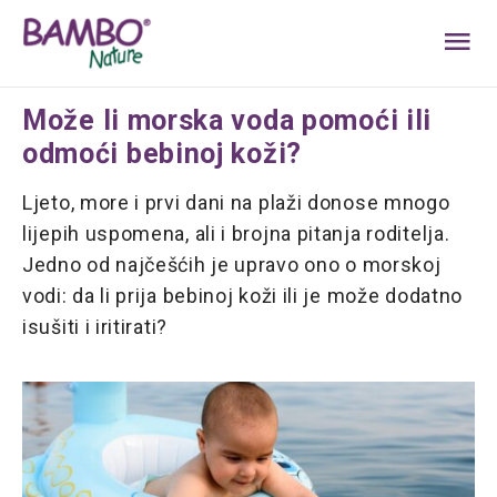
MA
ME
Može li morska voda pomoći ili
odmoći bebinoj koži?
Ljeto, more i prvi dani na plaži donose mnogo
lijepih uspomena, ali i brojna pitanja roditelja.
Jedno od najčešćih je upravo ono o morskoj
vodi: da li prija bebinoj koži ili je može dodatno
isušiti i iritirati?