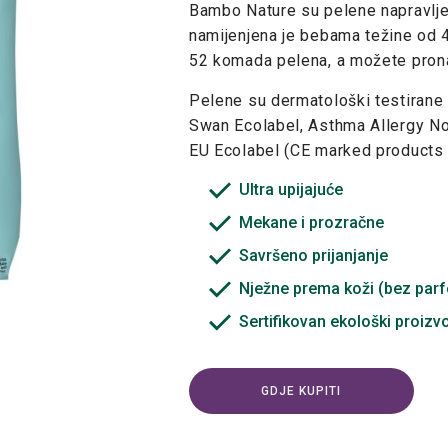
Bambo Nature su pelene napravljene
namijenjena je bebama težine od 4
52 komada pelena, a možete prona
Pelene su dermatološki testirane 
Swan Ecolabel, Asthma Allergy Nor
EU Ecolabel (CE marked products
Ultra upijajuće
Mekane i prozračne
Savršeno prijanjanje
Nježne prema koži (bez par
Sertifikovan ekološki proizv
GDJE KUPITI