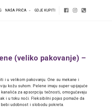
G
NAŠA PRIČA
GDJE KUPITI
ne (veliko pakovanje) –
i i u velikom pakovanju. One su mekane i
jiviju kožu suhom. Pelene imaju super-upijajuće
 kanalića za apsorpciju tečnosti, omogućavaju
čak i u toku noći. Fleksibilni pojas pomaže da
 bebi udobnost i slobodu pokreta.