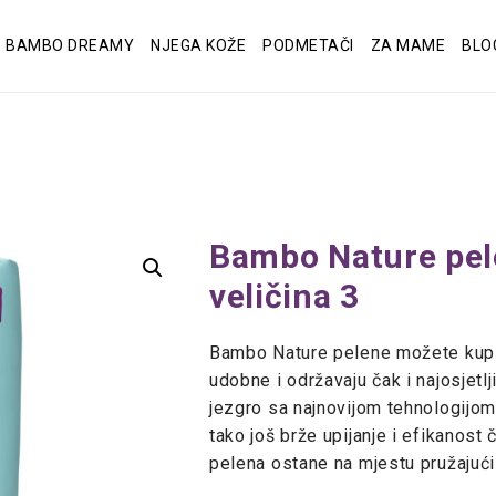
BAMBO DREAMY
NJEGA KOŽE
PODMETAČI
ZA MAME
BLO
Bambo Nature pele
veličina 3
Bambo Nature pelene možete kupit
udobne i održavaju čak i najosjetl
jezgro sa najnovijom tehnologijom
tako još brže upijanje i efikanost 
pelena ostane na mjestu pružajući