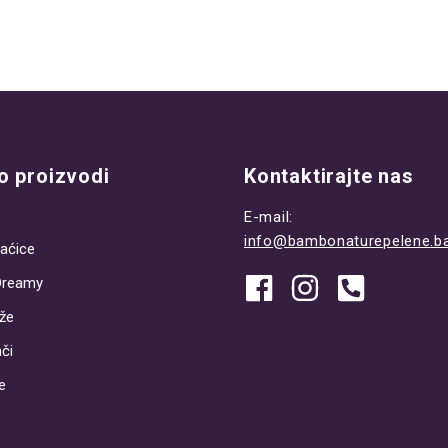
 proizvodi
Kontaktirajte nas
E-mail:
info@bambonaturepelene.b
aćice
Dreamy
že
či
e